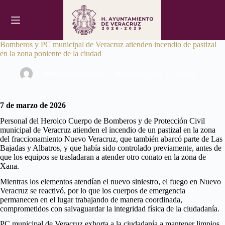
Saltar
al
contenido
Bomberos y PC municipal de Veracruz atienden incendio de pastizal
en la zona poniente de la ciudad
Comunicación Social
marzo 9, 2026
Avisos
7 de marzo de 2026
Personal del Heroico Cuerpo de Bomberos y de Protección Civil
municipal de Veracruz atienden el incendio de un pastizal en la zona
del fraccionamiento Nuevo Veracruz, que también abarcó parte de Las
Bajadas y Albatros, y que había sido controlado previamente, antes de
que los equipos se trasladaran a atender otro conato en la zona de
Xana.
Mientras los elementos atendían el nuevo siniestro, el fuego en Nuevo
Veracruz se reactivó, por lo que los cuerpos de emergencia
permanecen en el lugar trabajando de manera coordinada,
comprometidos con salvaguardar la integridad física de la ciudadanía.
PC municipal de Veracruz exhorta a la ciudadanía a mantener limpios