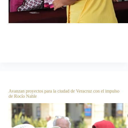
05 de agosto de 2026 ***La alcaldesa de Veracruz, Rosa
María Hernández Espejo, construye desde el organismo
asistencial una ciudad más incluyente, al facilitar el acceso a
derechos, programas, servicios y beneficios. El DIF
Municipal de Veracruz, que encabeza Daniela…
Comunicación Social
agosto 6, 2026
Boletines
Avanzan proyectos para la ciudad de Veracruz con el impulso
de Rocío Nahle