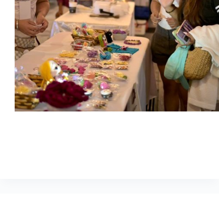
01 de agosto de 2026 ***Gracias al impulso de la alcaldesa
de Veracruz, Rosa María Hernández Espejo, emprendedores
y artistas locales participarán todos los fines de semana de
agosto en los callejones Tlapacoya y La Lagunilla, así como
en la…
Comunicación Social
agosto 6, 2026
Boletines