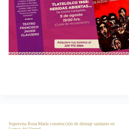
04 de agosto de 2026 ***La alcaldesa de Veracruz, Rosa
María Hernández Espejo, impulsa una cartelera teatral para
fomentar el interés de la ciudadanía por la cultura y las artes
escénicas. Por iniciativa de la alcaldesa de Veracruz, Rosa
María…
Comunicación Social
agosto 6, 2026
Boletines
Supervisa Rosa María construcción de drenaje sanitario en
Lomas del Vergel