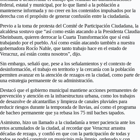
federal, estatal y municipal, por lo que llamó a la población a
mantenerse informada y no creer en los contenidos impulsados por la
derecha con el propósito de generar confusión entre la ciudadanía.
Previo a la toma de protesta del Comité de Participación Ciudadana, la
alcaldesa sostuvo que “así como están atacando a la Presidenta Claudia
Sheinbaum, quieren derrocar la Cuarta Transformación que sí está
trabajando por el pueblo. Así como están atacando también a nuestra
gobernadora Rocío Nahle, que tanto trabajo hace en el estado de
Veracruz, así están contra nosotros”, dijo.
Sin embargo, señaló que, pese a los señalamientos y el contexto de
desinformación, el trabajo en territorio y la cercanía con la población
permiten avanzar en la atención de rezagos en la ciudad, como parte de
una estrategia permanente de su administración.
Destacó que el gobierno municipal mantiene acciones permanentes de
prevención y atención en la infraestructura urbana, como los trabajos
de desazolve de alcantarillas y limpieza de canales pluviales para
reducir riesgos durante la temporada de lluvias, así como el programa
de bacheo permanente que ya rebasa los 75 mil baches tapados.
Asimismo, hizo un llamado a la ciudadanía a tener paciencia ante los
retos acumulados de la ciudad, al recordar que Veracruz arrastra
décadas de rezago, y confió en que con la participación de todas y
todos se podrá construir un municipio más limpio, ordenado y con