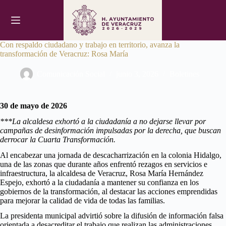
Saltar
al
contenido
Con respaldo ciudadano y trabajo en territorio, avanza la
transformación de Veracruz: Rosa María
Comunicación Social
junio 3, 2026
Boletines
30 de mayo de 2026
***La alcaldesa exhortó a la ciudadanía a no dejarse llevar por
campañas de desinformación impulsadas por la derecha, que buscan
derrocar la Cuarta Transformación.
Al encabezar una jornada de descacharrización en la colonia Hidalgo,
una de las zonas que durante años enfrentó rezagos en servicios e
infraestructura, la alcaldesa de Veracruz, Rosa María Hernández
Espejo, exhortó a la ciudadanía a mantener su confianza en los
gobiernos de la transformación, al destacar las acciones emprendidas
para mejorar la calidad de vida de todas las familias.
La presidenta municipal advirtió sobre la difusión de información falsa
orientada a desacreditar el trabajo que realizan las administraciones