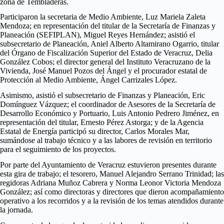
zona de Tembladeras.
Participaron la secretaria de Medio Ambiente, Luz Mariela Zaleta
Mendoza; en representación del titular de la Secretaría de Finanzas y
Planeación (SEFIPLAN), Miguel Reyes Hernández; asistió el
subsecretario de Planeación, Aniel Alberto Altamirano Ogarrio, titular
del Órgano de Fiscalización Superior del Estado de Veracruz, Delia
González Cobos; el director general del Instituto Veracruzano de la
Vivienda, José Manuel Pozos del Ángel y el procurador estatal de
Protección al Medio Ambiente, Ángel Carrizales López.
Asimismo, asistió el subsecretario de Finanzas y Planeación, Eric
Domínguez Vázquez; el coordinador de Asesores de la Secretaría de
Desarrollo Económico y Portuario, Luis Antonio Pedrero Jiménez, en
representación del titular, Ernesto Pérez Astorga; y de la Agencia
Estatal de Energía participó su director, Carlos Morales Mar,
sumándose al trabajo técnico y a las labores de revisión en territorio
para el seguimiento de los proyectos.
Por parte del Ayuntamiento de Veracruz estuvieron presentes durante
esta gira de trabajo; el tesorero, Manuel Alejandro Serrano Trinidad; las
regidoras Adriana Muñoz Cabrera y Norma Leonor Victoria Mendoza
González; así como directoras y directores que dieron acompañamiento
operativo a los recorridos y a la revisión de los temas atendidos durante
la jornada.