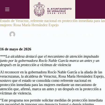
Saltar
al
contenido
Estado de Veracruz, referente nacional en protección inmediata para las
mujeres: Rosa María Hernández Espejo
Comunicación Social
mayo 21, 2026
Boletines
16 de mayo de 2026
***La alcaldesa destacó que el mecanismo de atención impulsado
junto por la gobernadora Rocío Nahle García marca un antes y un
después en la protección a víctimas de violencia
Al reconocer en la gobernadora Rocío Nahle García a la aliada de las
veracruzanas, la alcaldesa de Veracruz, Rosa María Hernández Espejo,
sostuvo que el estado se consolida como referente nacional en
protección inmediata para las mujeres mediante un mecanismo de
atención que, afirmó, marca un antes y un después en la protección a
víctimas de violencia.
“Este programa nos permite solicitar medidas de protección inmediata
sin necesidad de imponer una denuncia formal o demás trámites