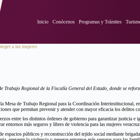
Inicio
Conócenos
Programas y Trámites
Turism
teger a las mujeres
rabajo Regional de la Fiscalía General del Estado, donde se reforzó l
 Mesa de Trabajo Regional para la Coordinación Interinstitucional, enc
cciones que permitan prevenir y atender con mayor eficacia los delitos c
erzos entre los distintos órdenes de gobierno para garantizar justicia 
rar entornos más seguros y libres de violencia para las mujeres veracruz
 espacios públicos y reconstrucción del tejido social mediante brigadas
aria, prevenir la violencia y generar entornos más seguros para las famil