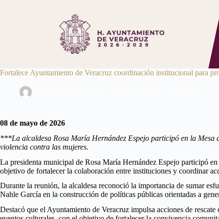
Saltar
al
contenido
Fortalece Ayuntamiento de Veracruz coordinación institucional para pro
Comunicación Social
mayo 15, 2026
Boletines
08 de mayo de 2026
***La alcaldesa Rosa María Hernández Espejo participó en la Mesa de T
violencia contra las mujeres.
La presidenta municipal de Rosa María Hernández Espejo participó en la
objetivo de fortalecer la colaboración entre instituciones y coordinar a
Durante la reunión, la alcaldesa reconoció la importancia de sumar esfu
Nahle García en la construcción de políticas públicas orientadas a gene
Destacó que el Ayuntamiento de Veracruz impulsa acciones de rescate de
eventos culturales, con el objetivo de fortalecer la convivencia comunit