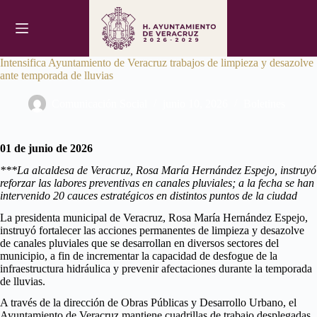
Saltar
al
contenido
Intensifica Ayuntamiento de Veracruz trabajos de limpieza y desazolve
ante temporada de lluvias
Comunicación Social
junio 10, 2026
Boletines
01 de junio de 2026
***La alcaldesa de Veracruz, Rosa María Hernández Espejo, instruyó
reforzar las labores preventivas en canales pluviales; a la fecha se han
intervenido 20 cauces estratégicos en distintos puntos de la ciudad
La presidenta municipal de Veracruz, Rosa María Hernández Espejo,
instruyó fortalecer las acciones permanentes de limpieza y desazolve
de canales pluviales que se desarrollan en diversos sectores del
municipio, a fin de incrementar la capacidad de desfogue de la
infraestructura hidráulica y prevenir afectaciones durante la temporada
de lluvias.
A través de la dirección de Obras Públicas y Desarrollo Urbano, el
Ayuntamiento de Veracruz mantiene cuadrillas de trabajo desplegadas