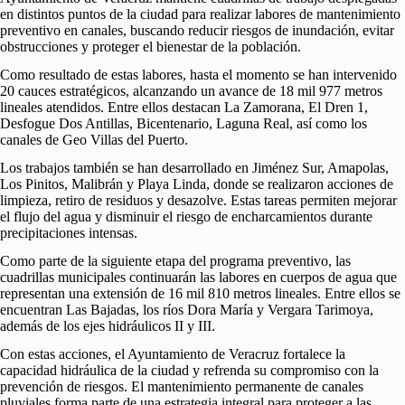
en distintos puntos de la ciudad para realizar labores de mantenimiento
preventivo en canales, buscando reducir riesgos de inundación, evitar
obstrucciones y proteger el bienestar de la población.
Como resultado de estas labores, hasta el momento se han intervenido
20 cauces estratégicos, alcanzando un avance de 18 mil 977 metros
lineales atendidos. Entre ellos destacan La Zamorana, El Dren 1,
Desfogue Dos Antillas, Bicentenario, Laguna Real, así como los
canales de Geo Villas del Puerto.
Los trabajos también se han desarrollado en Jiménez Sur, Amapolas,
Los Pinitos, Malibrán y Playa Linda, donde se realizaron acciones de
limpieza, retiro de residuos y desazolve. Estas tareas permiten mejorar
el flujo del agua y disminuir el riesgo de encharcamientos durante
precipitaciones intensas.
Como parte de la siguiente etapa del programa preventivo, las
cuadrillas municipales continuarán las labores en cuerpos de agua que
representan una extensión de 16 mil 810 metros lineales. Entre ellos se
encuentran Las Bajadas, los ríos Dora María y Vergara Tarimoya,
además de los ejes hidráulicos II y III.
Con estas acciones, el Ayuntamiento de Veracruz fortalece la
capacidad hidráulica de la ciudad y refrenda su compromiso con la
prevención de riesgos. El mantenimiento permanente de canales
pluviales forma parte de una estrategia integral para proteger a las