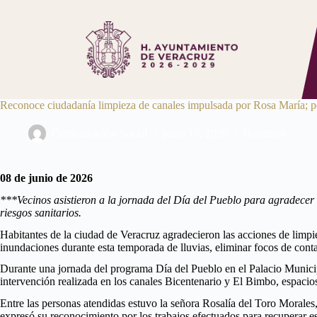
Saltar
al
contenido
Reconoce ciudadanía limpieza de canales impulsada por Rosa María; 
Comunicación Social
junio 10, 2026
Boletines
08 de junio de 2026
***Vecinos asistieron a la jornada del Día del Pueblo para agradecer 
riesgos sanitarios.
Habitantes de la ciudad de Veracruz agradecieron las acciones de limpi
inundaciones durante esta temporada de lluvias, eliminar focos de cont
Durante una jornada del programa Día del Pueblo en el Palacio Municipa
intervención realizada en los canales Bicentenario y El Bimbo, espac
Entre las personas atendidas estuvo la señora Rosalía del Toro Morales,
expresó su reconocimiento por los trabajos efectuados para recuperar es