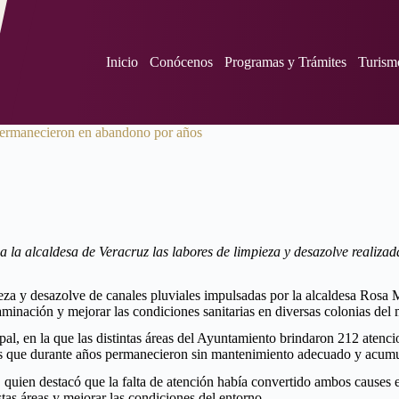
Inicio
Conócenos
Programas y Trámites
Turism
permanecieron en abandono por años
a la alcaldesa de Veracruz las labores de limpieza y desazolve realiza
eza y desazolve de canales pluviales impulsadas por la alcaldesa Rosa 
aminación y mejorar las condiciones sanitarias en diversas colonias del
l, en la que las distintas áreas del Ayuntamiento brindaron 212 atenci
ios que durante años permanecieron sin mantenimiento adecuado y acum
 quien destacó que la falta de atención había convertido ambos causes e
tas áreas y mejorar las condiciones del entorno.